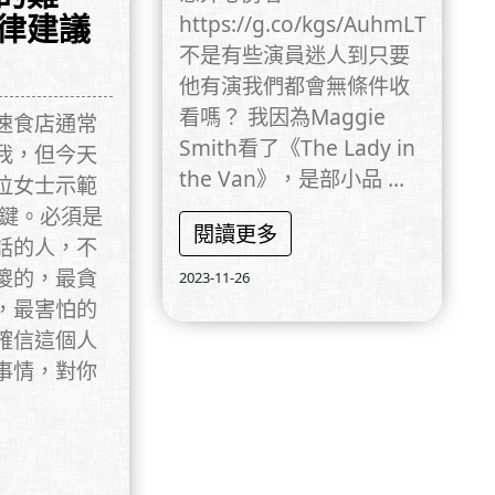
律建議
https://g.co/kgs/AuhmLT
不是有些演員迷人到只要
他有演我們都會無條件收
看嗎？ 我因為Maggie
速食店通常
Smith看了《The Lady in
我，但今天
the Van》，是部小品 ...
位女士示範
關鍵。必須是
閱讀更多
話的人，不
傻的，最貪
2023-11-26
，最害怕的
確信這個人
事情，對你