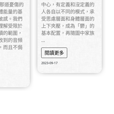
 那道憂傷的
中心，有定義和沒定義的
體能量的基
人各自以不同的模式，承
敏感。我們
受思慮層面和身體層面的
理解受限於
上下夾壓，成為「鬱」的
讀的範圍，
基本配置，再隨圖中家族
收到的音頻
...
，而且不侷
閱讀更多
2023-09-17