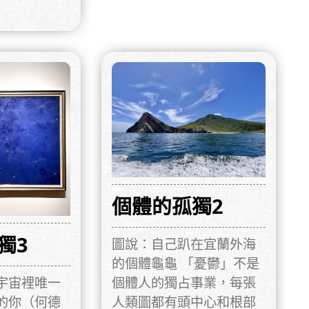
個體的孤獨2
獨3
圖說：自己趴在宜蘭外海
的個體龜龜 「憂鬱」不是
宇宙裡唯一
個體人的獨占事業，每張
的你（何德
人類圖都有頭中心和根部