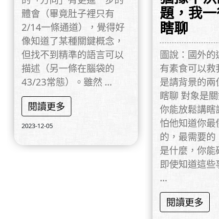
題，我一
體會（畢竟肚子裡只有
瞎聊
2/14一條通道），覺得好
像知道了某種關鍵概念，
但找不到精準的語言可以
圖說：國外的
描述（另一條在腦袋的
有素食可以救
43/23常態）。雖然 ...
是請背景的兩
瞎聊 對象是
閱讀更多
你能放鬆講瞎
怕他知道你最
2023-12-05
的，最需要的
是什麼，你能
即使知道這些
...
閱讀更多