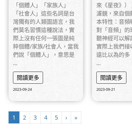
「個體人」「家族人」
來《星夜》）
「社會人」這些名詞是台
濾鏡，來自個
灣獨有的人類圖語言，我
本特性：音頻
們莫名習慣這種說法，實
對「音頻」的
際上沒有任何一張圖是純
聽神經可以解
粹個體/家族/社會人，當我
實際上我們接
們說「個體人」，意思是
遠比以為的多
...
...
閱讀更多
閱讀更多
2023-09-24
2023-09-21
1
2
3
4
5
›
»