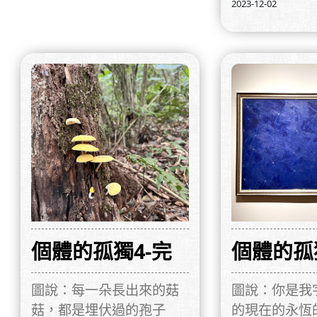
2023-12-02
個體的孤獨4-完
個體的孤
圖說：每一朵長出來的菇
圖說：你是我
菇，都是埋伏過的孢子
的現在的永恆