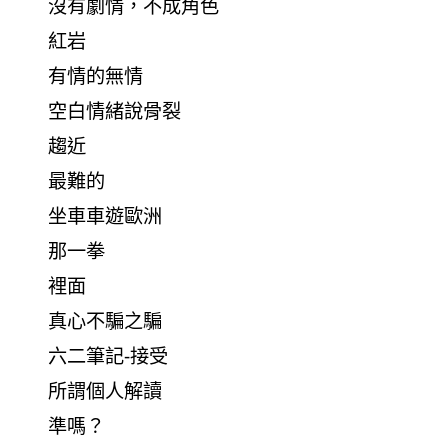
沒有劇情，不成角色
紅岩
有情的無情
空白情緒說骨裂
趨近
最難的
坐車車遊歐洲
那一拳
裡面
真心不騙之騙
六二筆記-接受
所謂個人解讀
準嗎？