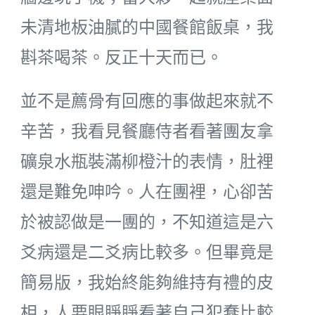
未清地板油膩的中國餐館飯桌，我
斟茶喝茶。反正十天而已。
並不是薦骨有回應的事做起來就不
辛苦，我看見餐廳侍者看著團友拿
礦泉水瓶裝滿柳橙汁的表情，肚裡
還是難免呻吟。人在團裡，心卻苦
於被認做是一團的，不知道這是六
爻病還是二爻病比較多。但畢竟是
簡易版，我始終能夠維持有禮的皮
相，人要眼睜睜看著自己犯蠢比較