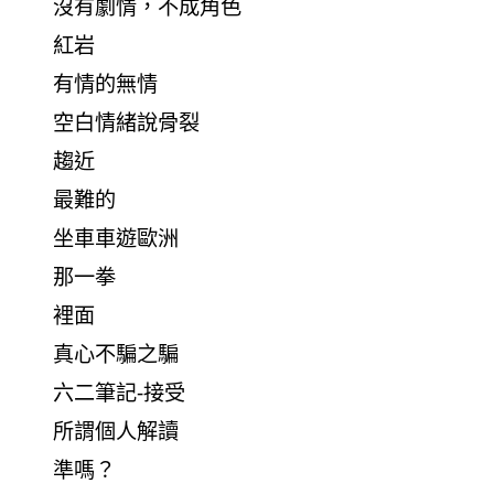
沒有劇情，不成角色
紅岩
有情的無情
空白情緒說骨裂
趨近
最難的
坐車車遊歐洲
那一拳
裡面
真心不騙之騙
六二筆記-接受
所謂個人解讀
準嗎？