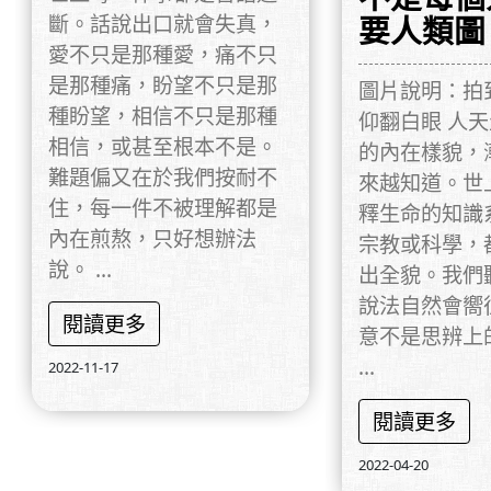
要人類圖
斷。話說出口就會失真，
愛不只是那種愛，痛不只
是那種痛，盼望不只是那
圖片說明：拍
種盼望，相信不只是那種
仰翻白眼 人
相信，或甚至根本不是。
的內在樣貌，
難題偏又在於我們按耐不
來越知道。世
住，每一件不被理解都是
釋生命的知識
內在煎熬，只好想辦法
宗教或科學，
說。 ...
出全貌。我們
說法自然會嚮
閱讀更多
意不是思辨上
...
2022-11-17
閱讀更多
2022-04-20