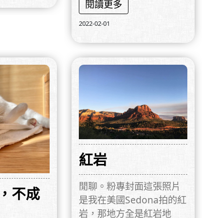
閱讀更多
2022-02-01
紅岩
閒聊。粉專封面這張照片
，不成
是我在美國Sedona拍的紅
岩，那地方全是紅岩地