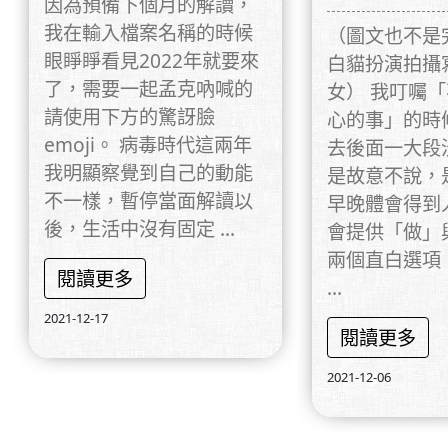
因為預備下個月的解讀，
我在輸入檔案名稱的時候
（圖文也不是
眼睜睜看見2022年就要來
白貓扮演拍攝
了，需要一起孟克吶喊的
女） 我叮囑
請使用下方的驚訝臉
心的事」的時
emoji。 病毒時代這兩年
去後面一大段
我明顯察覺到自己的動能
是故意不說，
不一樣，暫停當面解讀以
早晚體會得到
後，生活中沒有固定 ...
會提供「做」
兩個直白選項
閱讀更多
...
2021-12-17
閱讀更多
2021-12-06