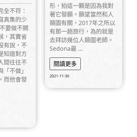
形，拍這一顆是因為我對
完全不符：
著它發願。願望當然和人
寫真集的少
類圖有關，2017年之所以
「不要做不開
有那一趟旅行，為的就是
候，其實省
去拜訪幾位人類圖老師。
沒有說，不
Sedona最 ...
是知道對方
人間往往不
閱讀更多
與「不做」
2021-11-30
，而他會發