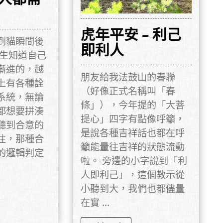
虎年平安 – 利己
到貓瞬間後
即利人
天生知道自己
漸進的，越
朋友給我法鼓山的春聯
上有各種詮
（好像正式名稱叫「春
系統，無論
條」），今年提的「大菩
都想要拼湊
提心」四字有點像呼籲，
聽到合意的
是說各種吉祥話也都在呼
往，那種合
籲能量往吉祥的狀態流動
的邏輯判定
啦。 旁邊的小字說到「利
人即利己」，這個教示從
小聽到大，我們也都儘量
在實 ...